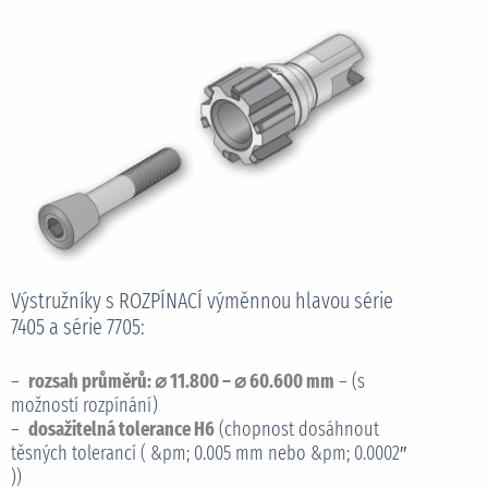
Výstružníky s ROZPÍNACÍ výměnnou hlavou série
7405 a série 7705:
–
rozsah průměrů: ⌀ 11.800 – ⌀ 60.600 mm
– (s
možností rozpínání)
–
dosažitelná tolerance H6
(chopnost dosáhnout
těsných tolerancí ( &pm; 0.005 mm nebo &pm; 0.0002″
))