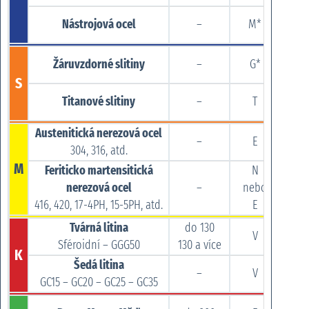
Nástrojová ocel
–
M*
Žáruvzdorné slitiny
–
G*
S
Titanové slitiny
–
T
Austenitická nerezová ocel
–
E
304, 316, atd.
M
Feriticko martensitická
N
Cerm
nerezová ocel
–
nebo
416, 420, 17-4PH, 15-5PH, atd.
E
Tvárná litina
do 130
Kar
V
Sféroidní – GGG50
130 a více
Cer
K
Šedá litina
–
V
GC15 – GC20 – GC25 – GC35