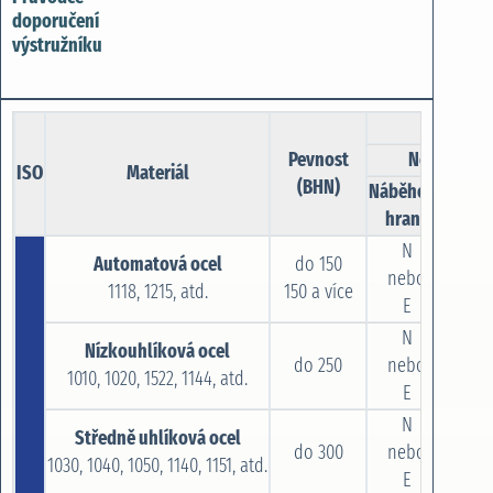
doporučení
výstružníku
Pevnost
Nepřerušov
ISO
Materiál
(BHN)
Náběhová
hrana
N
Automatová ocel
do 150
nebo
1118, 1215, atd.
150 a více
be
E
N
Nízkouhlíková ocel
do 250
nebo
1010, 1020, 1522, 1144, atd.
be
E
N
Středně uhlíková ocel
do 300
nebo
1030, 1040, 1050, 1140, 1151, atd.
be
E