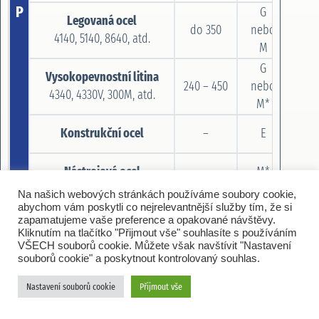
P
G
Legovaná ocel
do 350
nebo
4140, 5140, 8640, atd.
be
M
G
Vysokopevnostní litina
240 – 450
nebo
4340, 4330V, 300M, atd.
M*
Konstrukční ocel
–
E
Nástrojová ocel
–
M*
Na našich webových stránkách používáme soubory cookie,
abychom vám poskytli co nejrelevantnější služby tím, že si
Žáruvzdorné slitiny
–
G*
zapamatujeme vaše preference a opakované návštěvy.
S
Kliknutím na tlačítko "Přijmout vše" souhlasíte s používáním
VŠECH souborů cookie. Můžete však navštívit "Nastavení
Titanové slitiny
–
T
souborů cookie" a poskytnout kontrolovaný souhlas.
Austenitická nerezová ocel
Nastavení souborů cookie
Přijmout vše
–
E
304, 316, atd.