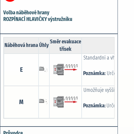
Volba náběhové hrany
ROZPÍNACÍ HLAVIČKY výstružníku
Směr evakuace
Náběhová hrana
Úhly
třísek
Standardní a vhodný pro 
E
Poznámka:
Určeno pouze
Umožňuje vyšší posuvy u 
M
Poznámka:
Určeno pouze
Průvodce