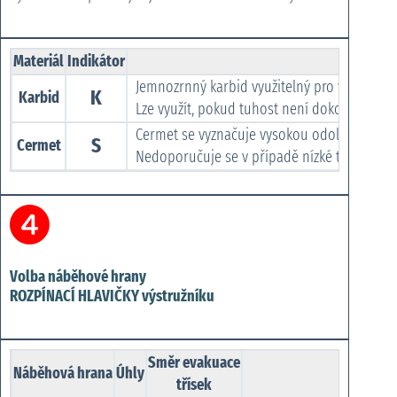
Materiál
Indikátor
Jemnozrnný karbid využitelný pro většinu ko
K
Karbid
Lze využít, pokud tuhost není dokonalá a mu
Cermet se vyznačuje vysokou odolností proti
S
Cermet
Nedoporučuje se v případě nízké tuhosti ne
Volba náběhové hrany
ROZPÍNACÍ HLAVIČKY výstružníku
Směr evakuace
Náběhová hrana
Úhly
třísek