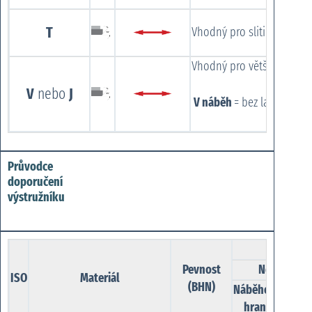
T
Vhodný pro slitiny na bázi
Vhodný pro většinu materi
V
nebo
J
V náběh
= bez lamače t
Průvodce
doporučení
výstružníku
Pevnost
Nepřerušov
ISO
Materiál
(BHN)
Náběhová
hrana