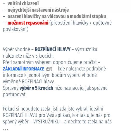
–
vnitřní chlazení
–
nejrychlejší nastavení nástroje
–
osazení hlavičky na válcovou a modulární stopku
–
možnost repasování
(přeostření hlavičky / opětovné
povlakování)
Výběr vhodné –
ROZPÍNACÍ HLAVY
– výstružníku
naleznete níže v 5 krocích.
Před samotným výběrem doporučujeme pročíst –
– kde naleznete podrobné
ZÁKLADNÍ INFORMACE
informace k jednotlivým bodům výběru vhodné
výměnné ROZPÍNACÍ hlavy.
Správný
výběr v 5 krocích
níže naznačuje, jak správně
postupovat.
Pokud si nebudete zcela jisti zda jste vybrali ideální
ROZPÍNACÍ HLAVU pro Vaši aplikaci, kontaktujte nás pro
spávný výběr – VÝSTRUŽNÍKU – a nechte to zcela na nás
. . .