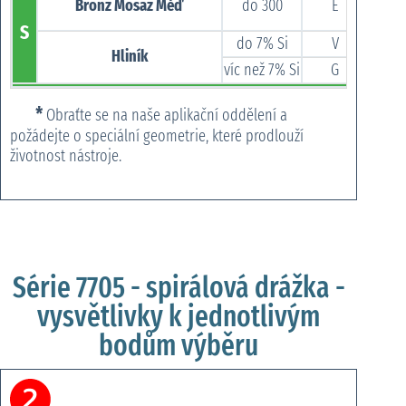
Bronz Mosaz Měď
do 300
E
be
S
do 7% Si
V
Karbi
Hliník
víc než 7% Si
G
PCB 
*
Obraťte se na naše aplikační oddělení a
požádejte o speciální geometrie, které prodlouží
životnost nástroje.
Série 7705 - spirálová drážka -
vysvětlivky k jednotlivým
bodům výběru