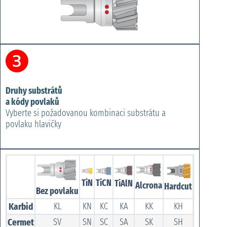
Druhy substrátů
a kódy povlaků
Vyberte si požadovanou kombinaci substrátu a
povlaku hlavičky
TiN
TiCN
TiAlN
Alcrona
Hardcut
Bez povlaku
Karbid
KL
KN
KC
KA
KK
KH
Cermet
SV
SN
SC
SA
SK
SH