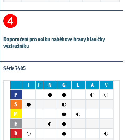
Doporučení pro volbu náběhové hrany hlavičky
výstružníku
Série 7405
T
F
N
G
L
A
V
P
S
M
H
K