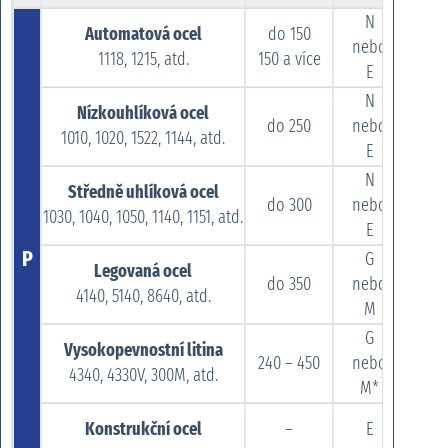
N
Automatová ocel
do 150
nebo
1118, 1215, atd.
150 a více
be
E
N
Nízkouhlíková ocel
do 250
nebo
1010, 1020, 1522, 1144, atd.
be
E
N
Středně uhlíková ocel
do 300
nebo
1030, 1040, 1050, 1140, 1151, atd.
be
E
P
G
Legovaná ocel
do 350
nebo
4140, 5140, 8640, atd.
be
M
G
Vysokopevnostní litina
240 – 450
nebo
4340, 4330V, 300M, atd.
M*
Konstrukční ocel
–
E