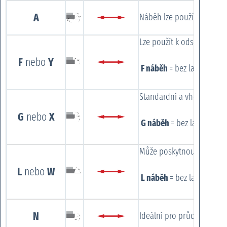
A
Náběh lze použít ke zlepš
Lze použít k odstranění 
F
nebo
Y
F náběh
= bez lamače t
Standardní a vhodný pro 
G
nebo
X
G náběh
= bez lamače 
Může poskytnout zlepšeno
L
nebo
W
L náběh
= bez lamače t
N
Ideální pro průchozí otv