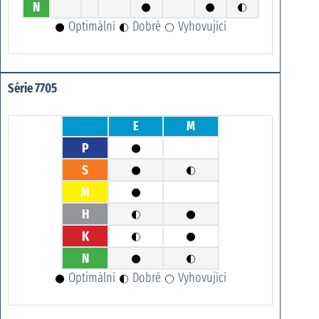
N
Optimální
Dobré
Vyhovující
Série 7705
E
M
P
S
M
H
K
N
Optimální
Dobré
Vyhovující