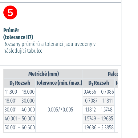
Průměr
(tolerance H7)
Rozsahy průměrů a tolerancí jsou uvedeny v
následující tabulce
Metrické (mm)
Palcové (inch)
D
Rozsah
Tolerance (min./max.)
D
Rozsah
Tolerance 
1
1
11.800 – 18.000
0.4656 – 0.7086
18.001 – 30.000
0.7087 – 1.1811
30.001 – 40.000
-0.005/+0.005
1.1812 – 1.5748
-0.0002
40.001 – 50.000
1.5749 – 1.9685
50.001 – 60.600
1.9686 – 2.3858